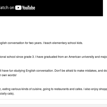
glish conversation for two years. I teach elementary school kids.
tional school since grade 3. I have graduated from an American university and maj
ll have fun studying English conversation. Don't be afraid to make mistakes, and don
r own words!
ic, eating various kinds of cuisine, going to restaurants and cafes. I also enjoy sho
ially cats).