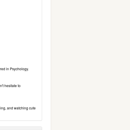
ored in Psychology.
't hesitate to
pping, and watching cute