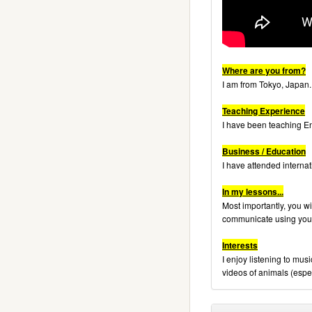
Where are you from?
I am from Tokyo, Japan.
Teaching Experience
I have been teaching En
Business / Education
I have attended interna
In my lessons...
Most importantly, you wi
communicate using you
Interests
I enjoy listening to mus
videos of animals (espec