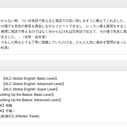
分からない時、つい日本語で答えると英語での言い回しをすぐに教えてくれました。
その場でも先生の発音を真似しながらリピートできるし、レッスン後も復習をするこ
、無理に英語で答えるのではなく分からなければ日本語で伝えて、その場で先生に英
できました。」（女性・会社員）
ミスをした時もとても丁寧に指摘していただける。どんどん先に進めず質問があった
会社員）
Global English: Basic Level】
Global English: Advanced Level】
Global English: Super Level】
 Up the Basics: Basic Level】
 Up the Basics: Advanced Level】
alk】初級
alk】中級～
】(Kikutan Travel)