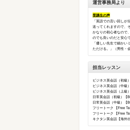
運営事務局より
受講生の声
「英語での言い回しが
送ってくれますので、
かなりの初心者なので
のでも良いのだと安心
「優しい先生で細かい
ただける。」（男性・
担当レッスン
ビジネス英会話（初級） 【ALC 
ビジネス英会話（中級） 【ALC 
ビジネス英会話（上級） 【ALC 
日常英会話（初級）【Building
日常英会話（中級）【Building
フリートーク 【Free T
フリートーク 【Free T
キクタン英会話【海外出張/旅行