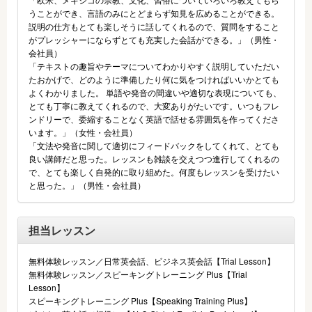
うことができ、言語のみにとどまらず知見を広めることができる。
説明の仕方もとても楽しそうに話してくれるので、質問をすること
がプレッシャーにならずとても充実した会話ができる。」（男性・
会社員）
「テキストの趣旨やテーマについてわかりやすく説明していただい
たおかげで、どのように準備したり何に気をつければいいかとても
よくわかりました。 単語や発音の間違いや適切な表現についても、
とても丁寧に教えてくれるので、大変ありがたいです。いつもフレ
ンドリーで、委縮することなく英語で話せる雰囲気を作ってくださ
います。」（女性・会社員）
「文法や発音に関して適切にフィードバックをしてくれて、とても
良い講師だと思った。レッスンも雑談を交えつつ進行してくれるの
で、とても楽しく自発的に取り組めた。何度もレッスンを受けたい
と思った。」（男性・会社員）
担当レッスン
無料体験レッスン／日常英会話、ビジネス英会話【Trial Lesson】
無料体験レッスン／スピーキングトレーニング Plus【Trial
Lesson】
スピーキングトレーニング Plus【Speaking Training Plus】