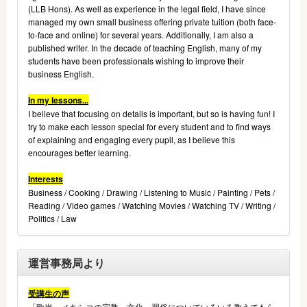
(LLB Hons). As well as experience in the legal field, I have since
managed my own small business offering private tuition (both face-
to-face and online) for several years. Additionally, I am also a
published writer. In the decade of teaching English, many of my
students have been professionals wishing to improve their
business English.
In my lessons...
I believe that focusing on details is important, but so is having fun! I
try to make each lesson special for every student and to find ways
of explaining and engaging every pupil, as I believe this
encourages better learning.
Interests
Business / Cooking / Drawing / Listening to Music / Painting / Pets /
Reading / Video games / Watching Movies / Watching TV / Writing /
Politics / Law
運営事務局より
受講生の声
「欧米、メキシコの宗教、文化、習俗についていろいろ教えてもら