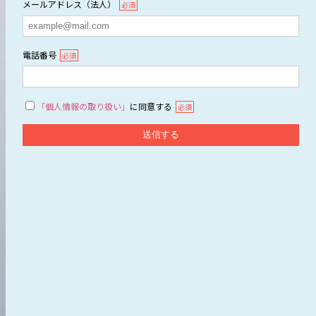
メールアドレス（法人）
必須
電話番号
必須
「個人情報の取り扱い」
に同意する
必須
If
送信する
you
are
a
human,
ignore
this
field