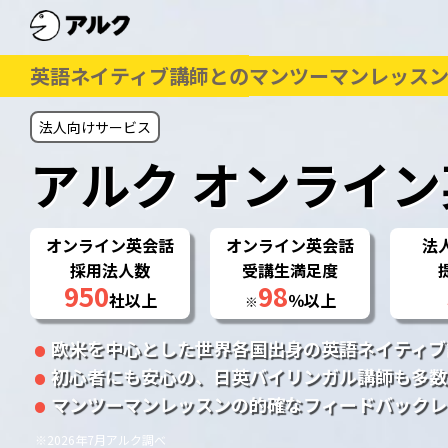
英語ネイティブ講師との
マンツーマンレッス
法人向けサービス
アルク
オンライン
オンライン英会話
オンライン英会話
法
採用法人数
受講生満足度
950
98
社以上
％以上
※
欧米を中心とした世界各国出身の英語ネイティブ
初心者にも安心の、日英バイリンガル講師も多数
マンツーマンレッスンの的確なフィードバックレ
※2026年7月アルク調べ