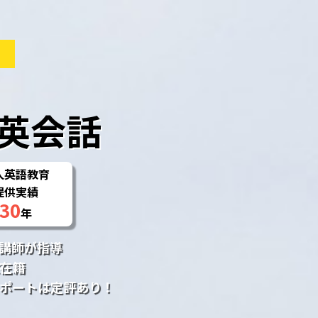
ン
英会話
人英語教育
提供実績
30
年
講師が指導
在籍
ポートは定評あり！